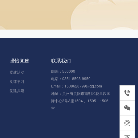
强怡党建
联系我们
邮编：550000
党建活动
电话：0851-8598-9950
党课学习
Email：1508628799@qq.com
党建共建
0851-85
地址：贵州省贵阳市南明区花果园国
际中心3号A座1504 、1505、1506
室
在线客服