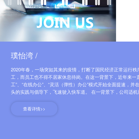
璞怡湾 /
2020年春，一场突如其来的疫情，打断了国民经济正常运行
工，而员工也不得不居家休息待岗。在这一背景下，近年来一
工”、“在线办公”、“灵活（弹性）办公”模式开始全面提速，
头的实践与倡导下，飞速驶入快车道。 在一背景下，公司适机而动，于2020年6月30日正式推出“璞怡
湾”微信小程序，以需求发布、响应接单的形式来对供需两端
制，大幅度降低用工企
查看详情>>