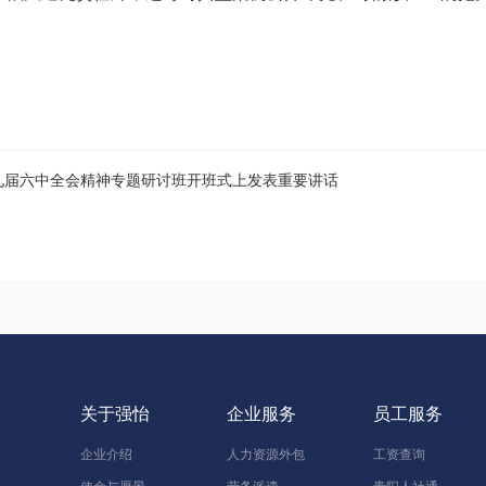
贵州贵阳劳务分包 贵阳人力资源服务 贵阳劳务公司
九届六中全会精神专题研讨班开班式上发表重要讲话
关于强怡
企业服务
员工服务
企业介绍
人力资源外包
工资查询
使命与愿景
劳务派遣
贵阳人社通