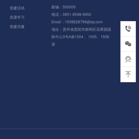
邮编：550000
党建活动
电话：0851-8598-9950
党课学习
Email：1508628799@qq.com
党建共建
0851-85
地址：贵州省贵阳市南明区花果园国
际中心3号A座1504 、1505、1506
室
在线客服
返回顶部