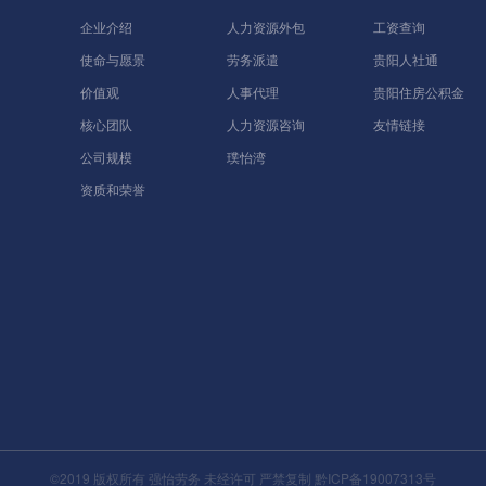
企业介绍
人力资源外包
工资查询
使命与愿景
劳务派遣
贵阳人社通
价值观
人事代理
贵阳住房公积金
核心团队
人力资源咨询
友情链接
公司规模
璞怡湾
资质和荣誉
©2019 版权所有 强怡劳务 未经许可 严禁复制
黔ICP备19007313号