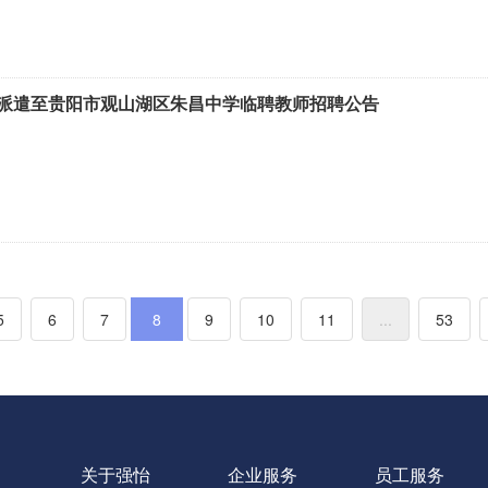
派遣至贵阳市观山湖区朱昌中学临聘教师招聘公告
5
6
7
8
9
10
11
...
53
关于强怡
企业服务
员工服务