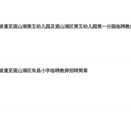
派遣至观山湖第五幼儿园及观山湖区第五幼儿园第一分园临聘教
派遣至观山湖区朱昌小学临聘教师招聘简章