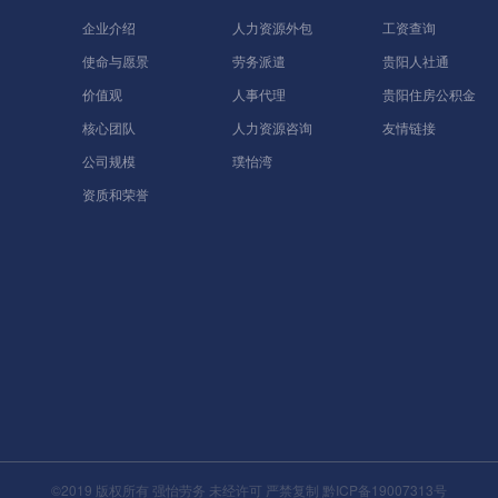
企业介绍
人力资源外包
工资查询
使命与愿景
劳务派遣
贵阳人社通
价值观
人事代理
贵阳住房公积金
核心团队
人力资源咨询
友情链接
公司规模
璞怡湾
资质和荣誉
©2019 版权所有 强怡劳务 未经许可 严禁复制
黔ICP备19007313号