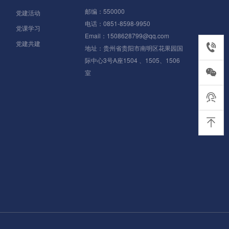
邮编：550000
党建活动
电话：0851-8598-9950
党课学习
Email：1508628799@qq.com
党建共建
0851-85
地址：贵州省贵阳市南明区花果园国
际中心3号A座1504 、1505、1506
室
在线客服
返回顶部